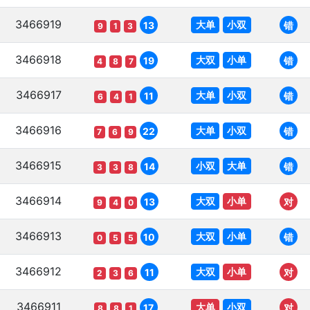
3466919
大单
小双
13
错
9
1
3
3466918
大双
小单
19
错
4
8
7
3466917
大单
小双
11
错
6
4
1
3466916
大单
小双
22
错
7
6
9
3466915
小双
大单
14
错
3
3
8
3466914
大双
小单
13
对
9
4
0
3466913
大双
小单
10
错
0
5
5
3466912
大双
小单
11
对
2
3
6
3466911
大单
小双
17
对
8
8
1