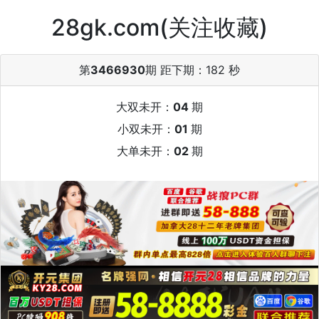
28gk.com(关注收藏)
第
3466930
期 距下期：
182 秒
大双未开：
04
期
小双未开：
01
期
大单未开：
02
期