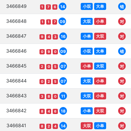
3466849
小双
大单
14
错
1
7
6
3466848
大双
小单
09
对
1
1
7
3466847
小单
大双
16
对
9
4
3
3466846
小双
大单
09
错
0
9
0
3466845
小单
大双
07
对
2
0
5
3466844
大双
小单
07
对
0
2
5
3466843
大双
小单
11
对
3
8
0
3466842
小单
大双
18
对
8
4
6
3466841
大双
小单
14
对
8
2
4