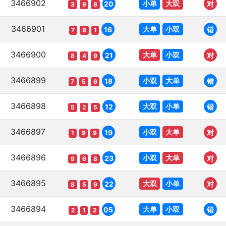
3466902
小单
大双
20
对
3
9
8
3466901
大单
小双
16
错
7
8
1
3466900
大单
小双
21
对
8
4
9
3466899
小双
大单
18
错
7
5
6
3466898
大双
小单
12
错
5
2
5
3466897
小双
大单
19
对
1
9
9
3466896
小双
大单
23
对
9
6
8
3466895
大双
小单
22
对
8
5
9
3466894
大单
小双
05
错
2
1
2