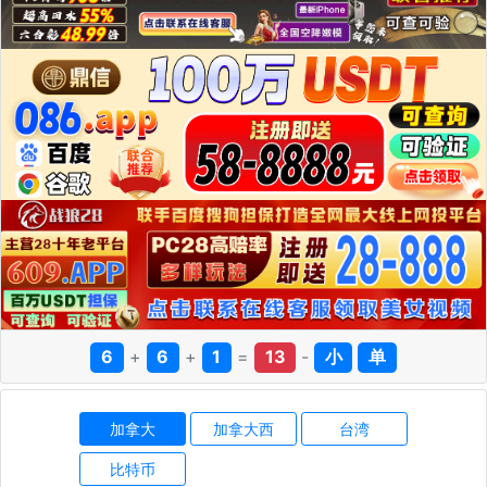
6
+
6
+
1
=
13
-
小
单
加拿大
加拿大西
台湾
比特币